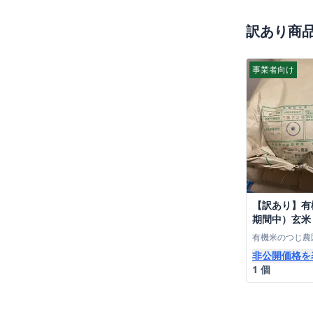
訳あり商
事業者向け
【訳あり】有
期間中）玄米
重県産結びの
有機米のつじ農
非公開価格を
1 個