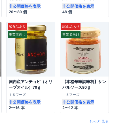
非公開価格を表示
非公開価格を表示
20〜80 個
48 個
試食品あり
試食品あり
事業者向け
事業者向け
国内産アンチョビ（オリ
【本格辛味調味料】サン
ーブオイル）70ｇ
バルソース80ｇ
ＩＳフーズ
ＩＳフーズ
非公開価格を表示
非公開価格を表示
2〜16 本
2〜12 本
もっと見る