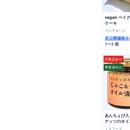
vegan ベ
ケーキ
十八子オハコ
非公開価格を
1〜3 個
試食品あり
事業者向け
あんちょび入
ナッツのオイ
ｇ
ＩＳフーズ