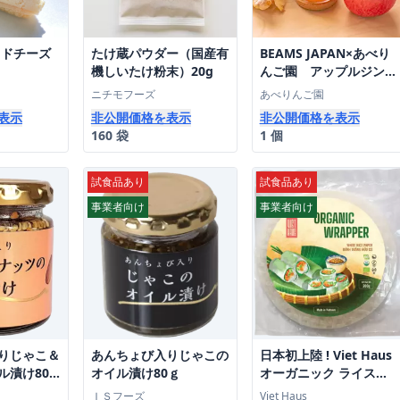
イクドチーズ
たけ蔵パウダー（国産有
BEAMS JAPAN×あべり
機しいたけ粉末）20g
んご園 アップルジンジ
ャージュース (250ml×
ニチモフーズ
あべりんご園
６本)
表示
非公開価格を表示
非公開価格を表示
160 袋
1 個
試食品あり
試食品あり
事業者向け
事業者向け
りじゃこ＆
あんちょび入りじゃこの
日本初上陸 ! Viet Haus
ル漬け80
オイル漬け80ｇ
オーガニック ライスペ
ーパー(200g) 法人向け
ＩＳフーズ
Viet Haus