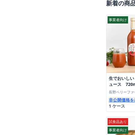
新着の商
事業者向け
生でおいしい
ュース 720
本入り
長野ベリーファ
非公開価格を
1 ケース
試食品あり
事業者向け