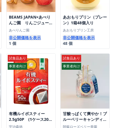
BEAMS JAPAN×あべり
あおもりプリン（プレー
んご園 りんごジュース
ン）1箱48個入り
飲み比べセット ２本入
あべりんご園
あおもりプリン工房
り(1000ml×2本)
非公開価格を表示
非公開価格を表示
1 個
48 個
試食品あり
試食品あり
事業者向け
事業者向け
有機ルイボスティー
甘酸っぱくて爽やか！ブ
2.5g50P (1ケース20
ルーベリーキャンディ
袋)
(15粒)
宇治森徳
阿蘇ローズベリー香園