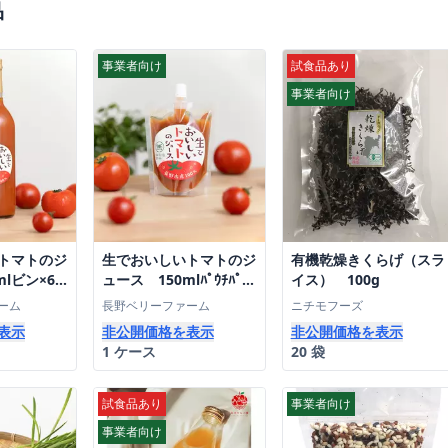
品
事業者向け
試食品あり
事業者向け
トマトのジ
生でおいしいトマトのジ
有機乾燥きくらげ（スラ
mlビン×6
ュース 150mlﾊﾟｳﾁﾊﾟｯｸ
イス） 100g
24パック入り
ーム
長野ベリーファーム
ニチモフーズ
表示
非公開価格を表示
非公開価格を表示
1 ケース
20 袋
試食品あり
事業者向け
事業者向け