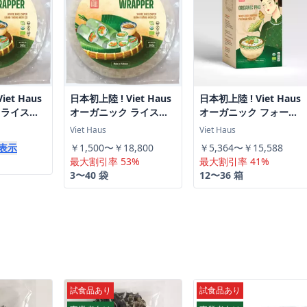
iet Haus
日本初上陸 ! Viet Haus
日本初上陸 ! Viet Haus
 ライスペ
オーガニック ライスペ
オーガニック フォー
) 法人向け
ーパー(200g)
(60g×3)
Viet Haus
Viet Haus
表示
￥1,500〜￥18,800
￥5,364〜￥15,588
最大割引率 53%
最大割引率 41%
3〜40 袋
12〜36 箱
試食品あり
試食品あり