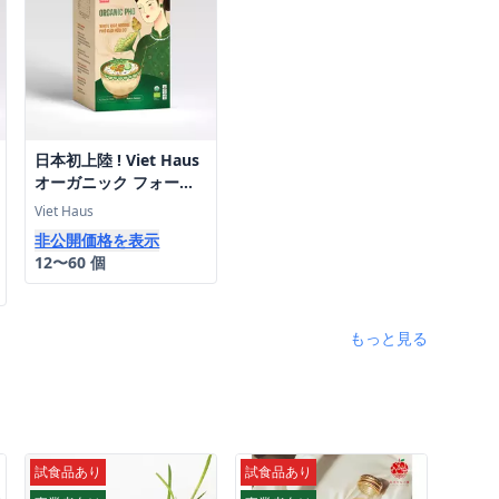
日本初上陸 ! Viet Haus
オーガニック フォー
(60g×3) 法人向け特別送
Viet Haus
料
非公開価格を表示
12〜60 個
もっと見る
試食品あり
試食品あり