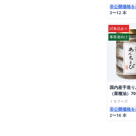
非公開価格を
3〜12 本
試食品あり
事業者向け
国内産手造り
（菜種油）7
ＩＳフーズ
非公開価格を
2〜16 本