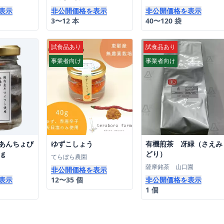
特別送料
表示
非公開価格を表示
非公開価格を表示
3〜12 本
40〜120 袋
試食品あり
試食品あり
事業者向け
事業者向け
あんちょび
ゆずこしょう
有機煎茶 冴緑（さえみ
0ｇ
どり）
てらぼら農園
薩摩銘茶 山口園
非公開価格を表示
表示
12〜35 個
非公開価格を表示
1 個