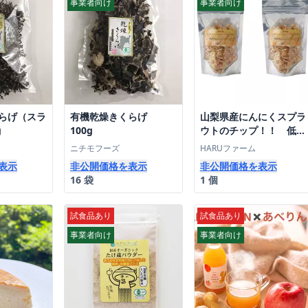
事業者向け
事業者向け
らげ（スラ
有機乾燥きくらげ
山梨県産にんにくスプラ
g
100g
ウトのチップ！！ 低温
乾燥30gX2 無農薬栽培
ニチモフーズ
HARUファーム
表示
非公開価格を表示
非公開価格を表示
16 袋
1 個
試食品あり
試食品あり
事業者向け
事業者向け