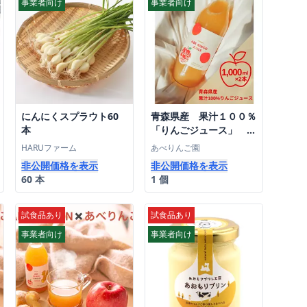
事業者向け
事業者向け
にんにくスプラウト60
青森県産 果汁１００％
本
「りんごジュース」 ２
本入り(1000ml×2本)
HARUファーム
あべりんご園
非公開価格を表示
非公開価格を表示
60 本
1 個
試食品あり
試食品あり
事業者向け
事業者向け