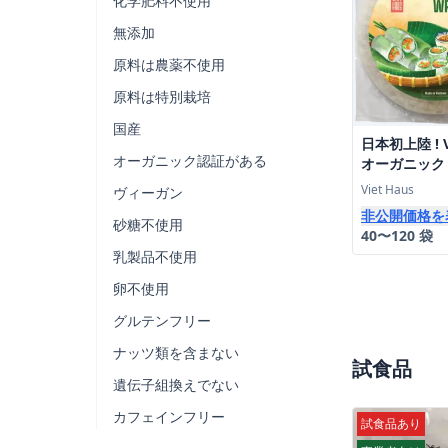
化学肥料不使用
無添加
原料は農薬不使用
原料は特別栽培
国産
日本初上陸 ! V
オーガニック認証がある
オーガニック
ーパー(200g
Viet Haus
ヴィーガン
特別送料
非公開価格を
砂糖不使用
40〜120 袋
乳製品不使用
卵不使用
グルテンフリー
ナッツ類を含まない
試食品
遺伝子組換えでない
カフェインフリー
試食品あり