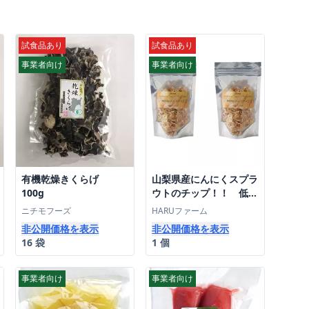
試食品あり
試食品あり
事業者向け
事業者向け
有機乾燥きくらげ
山梨県産にんにくスプラ
100g
ウトのチップ！！ 低温
乾燥30gX2 無農薬栽培
ニチモフーズ
HARUファーム
非公開価格を表示
非公開価格を表示
16 袋
1 個
事業者向け
事業者向け