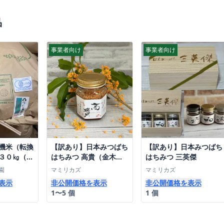
品
事業者向け
事業者向け
機米（転換
【訳あり】日本みつばち
【訳あり】日本みつばち
３０㎏（三
はちみつ 高貴（金木犀
はちみつ 三英傑
神）
入）
園
マミリカズ
マミリカズ
表示
非公開価格を表示
非公開価格を表示
1〜5 個
1 個