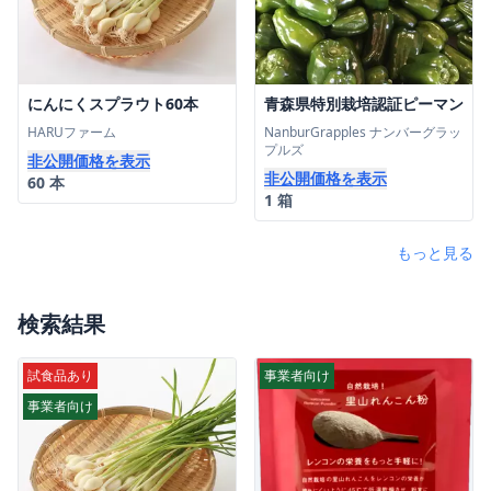
にんにくスプラウト60本
青森県特別栽培認証ピーマン
HARUファーム
NanburGrapples ナンバーグラッ
プルズ
非公開価格を表示
非公開価格を表示
60 本
1 箱
もっと見る
検索結果
試食品あり
事業者向け
事業者向け