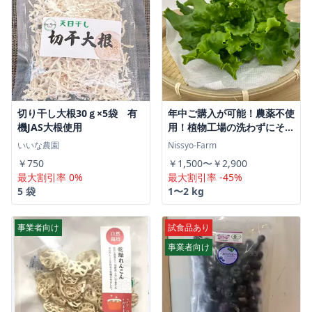
切り干し大根30ｇ×5袋 有
年中ご購入が可能！農薬不使
機JAS大根使用
用！植物工場の洗わずにその
まま食べれる「キレイな」リ
いいな農園
Nissyo-Farm
ーフレタス【大ぶり10株入
￥750
￥1,500〜￥2,900
り 1株平均100g】クリーン
最大割引率 0%
最大割引率 -45%
ルームで水耕栽培！
5 袋
1〜2 kg
事業者向け
試食品あり
事業者向け