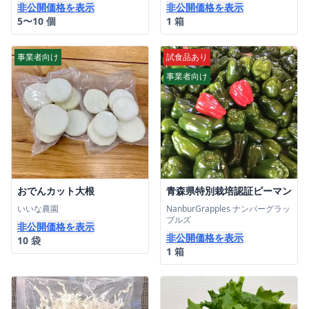
非公開価格を表示
非公開価格を表示
5〜10 個
1 箱
事業者向け
試食品あり
事業者向け
おでんカット大根
青森県特別栽培認証ピーマン
いいな農園
NanburGrapples ナンバーグラッ
プルズ
非公開価格を表示
非公開価格を表示
10 袋
1 箱