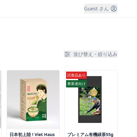
Guest さん
並び替え・絞り込み
試食品あり
事業者向け
日本初上陸 ! Viet Haus
プレミアム有機緑茶55g