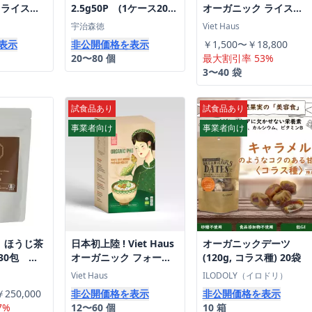
 ライスペ
2.5g50P (1ケース20
オーガニック ライスペ
) 法人向け
袋)
ーパー(200g)
宇治森徳
Viet Haus
表示
非公開価格を表示
￥1,500〜￥18,800
20〜80 個
最大割引率 53%
3〜40 袋
試食品あり
試食品あり
事業者向け
事業者向け
 ほうじ茶
日本初上陸 ! Viet Haus
オーガニックデーツ
30包
オーガニック フォー
(120g, コラス種) 20袋
Certified
(60g×3) 法人向け特別送
Viet Haus
ILODOLY（イロドリ）
Bags (30
料
250,000
非公開価格を表示
非公開価格を表示
7%
12〜60 個
10 箱