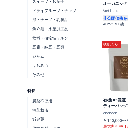
スイーツ・お菓子
オーガニック
ーパー(200g
ドライフルーツ・ナッツ
Viet Haus
特別送料
非公開価格を
卵・チーズ・乳製品
40〜120 袋
魚介類・水産加工品
飲料・植物性ミルク
試食品あり
豆腐・納豆・豆類
ジャム
はちみつ
その他
特長
有機JAS認証
農薬不使用
ティーバッグ
特別栽培
Organic JAS 
ononoen
Hojicha Tea 
減農薬
￥140,000〜￥
bags)
最大割引率 1