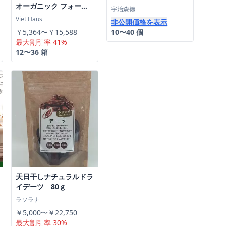
オーガニック フォー
宇治森徳
(60g×3)
Viet Haus
非公開価格を表示
￥5,364〜￥15,588
10〜40 個
最大割引率 41%
12〜36 箱
天日干しナチュラルドラ
イデーツ 80ｇ
ラソラナ
￥5,000〜￥22,750
最大割引率 30%