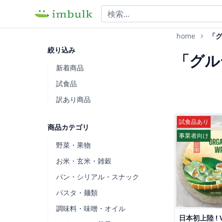
home
「
絞り込み
「グル
新着商品
試食品
訳あり商品
試食品あり
商品カテゴリ
事業者向け
野菜・果物
お米・玄米・雑穀
パン・シリアル・スナック
パスタ・麺類
調味料・味噌・オイル
日本初上陸 ! V