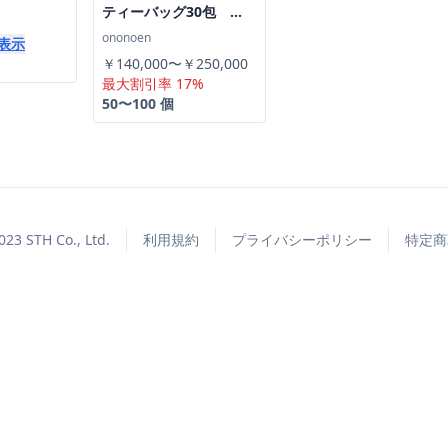
ティーバッグ30包
Organic JAS Certified
ononoen
表示
Hojicha Tea Bags (30
￥140,000〜￥250,000
bags)
最大割引率 17%
50〜100 個
023 STH Co., Ltd.
利用規約
プライバシーポリシー
特定商