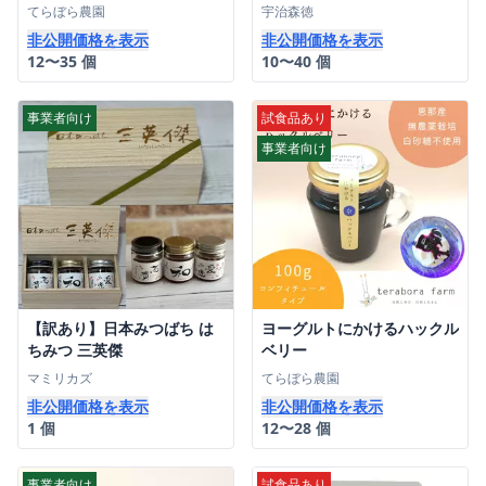
てらぼら農園
宇治森徳
非公開価格を表示
非公開価格を表示
12〜35 個
10〜40 個
事業者向け
試食品あり
事業者向け
【訳あり】日本みつばち は
ヨーグルトにかけるハックル
ちみつ 三英傑
ベリー
マミリカズ
てらぼら農園
非公開価格を表示
非公開価格を表示
1 個
12〜28 個
事業者向け
試食品あり