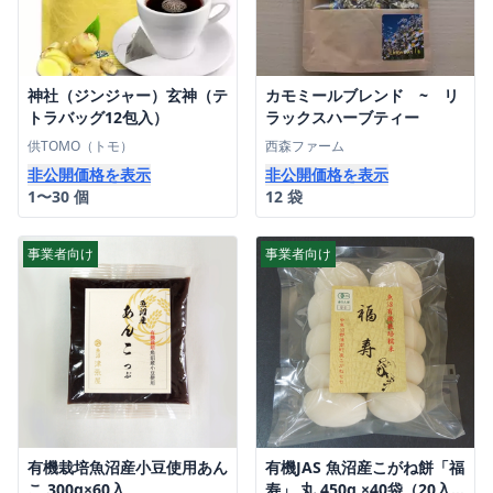
神社（ジンジャー）玄神（テ
カモミールブレンド ~ リ
トラバッグ12包入）
ラックスハーブティー
供TOMO（トモ）
西森ファーム
非公開価格を表示
非公開価格を表示
1〜30 個
12 袋
事業者向け
事業者向け
有機栽培魚沼産小豆使用あん
有機JAS 魚沼産こがね餅「福
こ 300g×60入
寿」 丸 450g ×40袋（20入