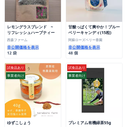
レモングラスブレンド ~
甘酸っぱくて爽やか！ブルー
リフレッシュハーブティー
ベリーキャンディ(15粒)
西森ファーム
阿蘇ローズベリー香園
非公開価格を表示
非公開価格を表示
12 袋
48 個
試食品あり
試食品あり
事業者向け
事業者向け
ゆずこしょう
プレミアム有機緑茶55g