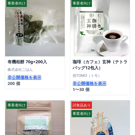
事業者向け
事業者向け
有機柏餅 70g×200入
珈琲（カフェ）玄神（テトラ
バッグ12包入）
株式会社ごはん
供TOMO（トモ）
非公開価格を表示
200 個
非公開価格を表示
1〜30 個
事業者向け
試食品あり
事業者向け