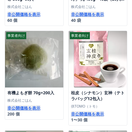
×2ケース）
株式会社ごはん
株式会社ごはん
非公開価格を表示
非公開価格を表示
60 個
40 袋
事業者向け
事業者向け
有機よもぎ餅 70g×200入
桂皮（シナモン）玄神（テト
ラバッグ12包入）
株式会社ごはん
供TOMO（トモ）
非公開価格を表示
200 個
非公開価格を表示
1〜30 個