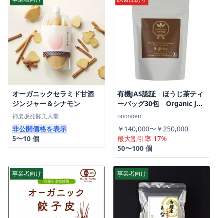
オーガニックセラミド甘酒
有機JAS認証 ほうじ茶ティ
ジンジャー＆シナモン
ーバッグ30包 Organic JAS
Certified Hojicha Tea Bags
神楽坂発酵美人堂
ononoen
(30 bags)
非公開価格を表示
￥140,000〜￥250,000
5〜10 個
最大割引率 17%
50〜100 個
事業者向け
事業者向け