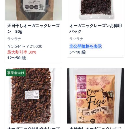
天日干しオーガニックレーズ
オーガニックレーズンお徳用
ン 80g
パック
ラソラナ
ラソラナ
￥5,544〜￥21,000
非公開価格を表示
最大割引率 30%
5〜10 袋
12〜50 袋
事業者向け
オーガニックサルタナレーズ
天日干しオーガニックいちじ