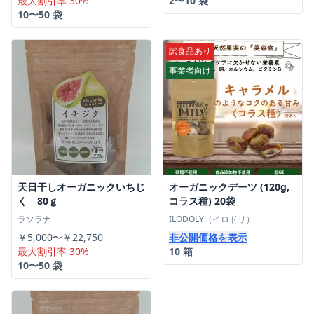
最大割引率 30%
2〜10 袋
10〜50 袋
試食品あり
事業者向け
天日干しオーガニックいちじ
オーガニックデーツ (120g,
く 80ｇ
コラス種) 20袋
ラソラナ
ILODOLY（イロドリ）
￥5,000〜￥22,750
非公開価格を表示
最大割引率 30%
10 箱
10〜50 袋