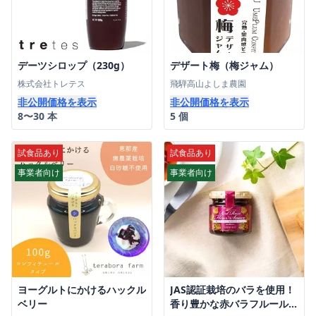
デーツシロップ（230g）
デザート梅（梅ジャム）
株式会社トレテス
飛騨高山よしま農園
非公開価格を表示
非公開価格を表示
8〜30 本
5 個
試食品あり
試食品あり
事業者向け
事業者向け
ヨーグルトにかけるハックル
JAS認証栽培のバラを使用！
ベリー
香り豊かな赤バラフルールソ