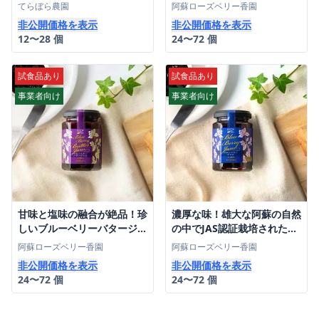
ース(80g)
てらぼら農園
阿蘇ローズベリー香園
非公開価格を表示
非公開価格を表示
12〜28 個
24〜72 個
試食品あり
試食品あり
事業者向け
事業者向け
甘味と塩味の融合が絶品！珍
濃厚な味！雄大な阿蘇の自然
しいブルーベリーバタージャ
の中でJAS認証栽培されたブ
ム（１５０ｇ）
ルーベリーのジャム（１５０
阿蘇ローズベリー香園
阿蘇ローズベリー香園
ｇ）
非公開価格を表示
非公開価格を表示
24〜72 個
24〜72 個