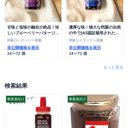
甘味と塩味の融合が絶品！珍
濃厚な味！雄大な阿蘇の自然
しいブルーベリーバタージャ
の中でJAS認証栽培されたブ
ム（１５０ｇ）
ルーベリーのジャム（１５０
阿蘇ローズベリー香園
阿蘇ローズベリー香園
ｇ）
非公開価格を表示
非公開価格を表示
24〜72 個
24〜72 個
もっと見る
検索結果
事業者向け
事業者向け