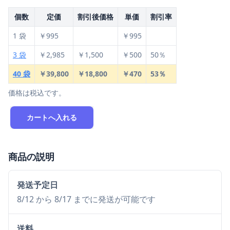
個数
定価
割引後価格
単価
割引率
1 袋
￥995
￥995
3 袋
￥2,985
￥1,500
￥500
50％
40 袋
￥39,800
￥18,800
￥470
53％
価格は税込です。
カートへ入れる
商品の説明
発送予定日
8/12 から 8/17 までに発送が可能です
送料