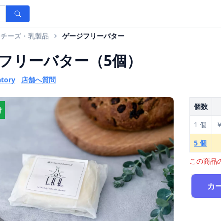
・チーズ・乳製品
ゲージフリーバター
フリーバター（5個）
atory
店舗へ質問
個数
け
1 個
￥
5 個
この商品
カ