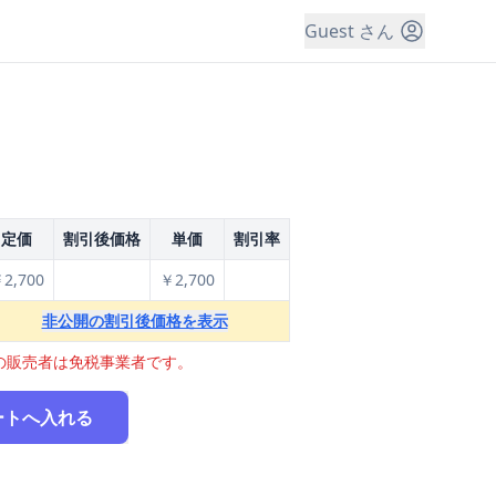
Guest さん
定価
割引後価格
単価
割引率
2,700
￥2,700
非公開の割引後価格を表示
の販売者は免税事業者です。
ートへ入れる