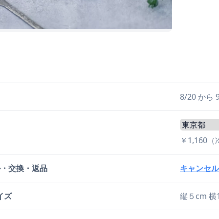
日
8/20 か
￥1,160
ル・交換・返品
キャンセル
イズ
縦５cm 横