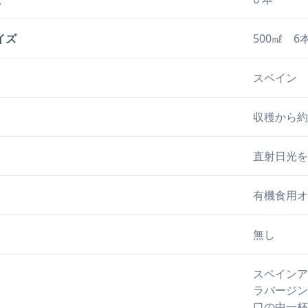
イズ
500㎖ 6
スペイン
収穫から約
直射日光を
有機食用オ
無し
スペインア
ラバージン
口の中一杯