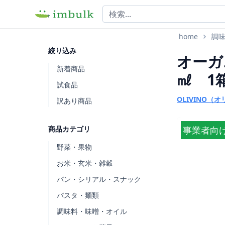
home
調
絞り込み
オーガ
新着商品
㎖ 1
試食品
OLIVINO（
訳あり商品
商品カテゴリ
事業者向
野菜・果物
お米・玄米・雑穀
パン・シリアル・スナック
パスタ・麺類
調味料・味噌・オイル