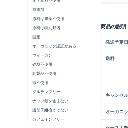
化学肥料不使用
無添加
原料は農薬不使用
商品の説明
原料は特別栽培
国産
発送予定
オーガニック認証がある
ヴィーガン
送料
砂糖不使用
乳製品不使用
卵不使用
グルテンフリー
キャンセ
ナッツ類を含まない
遺伝子組換えでない
オーガニ
カフェインフリー
ケース入