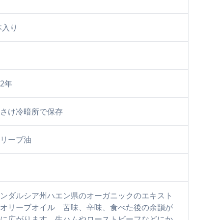
本入り
2年
さけ冷暗所で保存
リーブ油
ンダルシア州ハエン県のオーガニックのエキスト
オリーブオイル 苦味、辛味、食べた後の余韻が
に広がります。生ハムやローストビーフなどにか