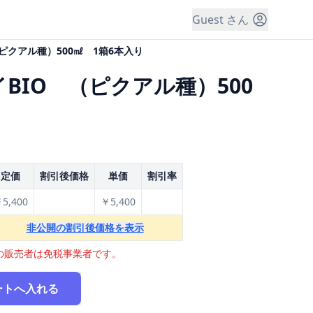
Guest さん
クアル種）500㎖ 1箱6本入り
IO （ピクアル種）500
定価
割引後価格
単価
割引率
5,400
￥5,400
非公開の割引後価格を表示
の販売者は免税事業者です。
ートへ入れる