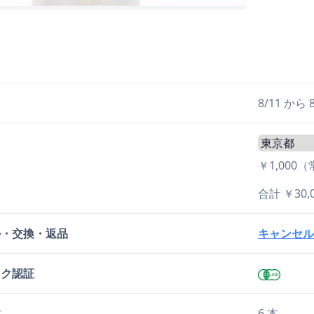
日
8/11 か
￥1,000
合計 ￥3
ル・交換・返品
キャンセル
ック認証
数
6 本