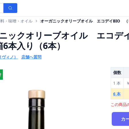
味料・味噌・オイル
オーガニックオリーブオイル エコデイBIO （ピ
ニックオリーブオイル エコデイB
箱6本入り（6本）
オリヴィノ）
店舗へ質問
個数
け
1 本
￥
6 本
この商品
カ