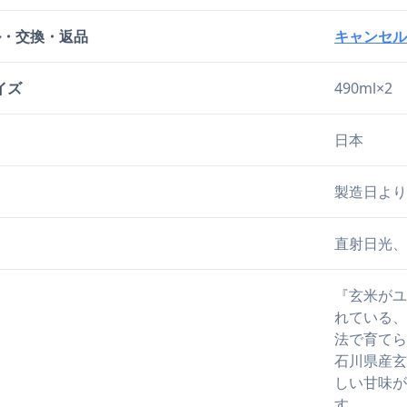
ル・交換・返品
キャンセル
イズ
490ml×2
日本
製造日より
直射日光、
『玄米がユ
れている、
法で育てら
石川県産玄
しい甘味が
す。