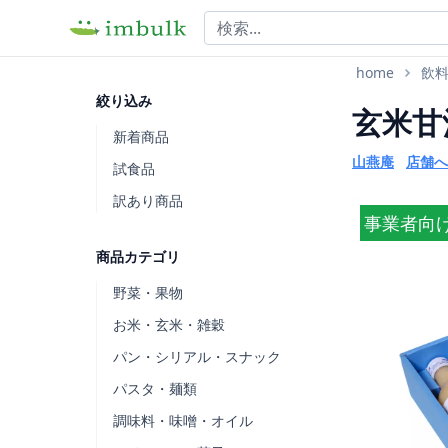
home
飲
絞り込み
玄米甘
新着商品
山燕庵
店舗へ
試食品
訳あり商品
事業者向
商品カテゴリ
野菜・果物
お米・玄米・雑穀
パン・シリアル・スナック
パスタ・麺類
調味料・味噌・オイル