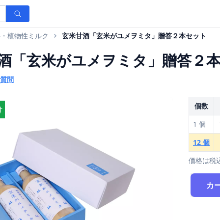
料・植物性ミルク
玄米甘酒「玄米がユメヲミタ」贈答２本セット
酒「玄米がユメヲミタ」贈答２本
質問
個数
け
1 個
12 個
価格は税
カ