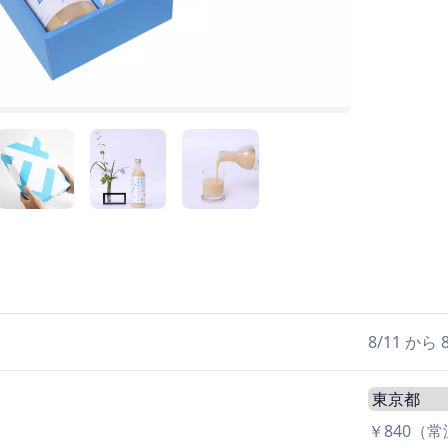
日
8/11 か
￥840（