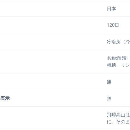
日本
120日
冷暗所（冷
名称:酢漬
粗糖、リン
無
ー表示
無
飛騨高山は
に。そのま