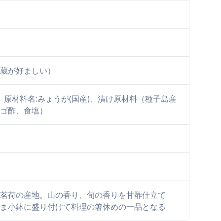
蔵が好ましい）
 原材料名:みょうが(国産)、漬け原材料（種子島産
ゴ酢、食塩）
茗荷の産地。山の香り、旬の香りを甘酢仕立て
ま小鉢に盛り付けて料理の箸休めの一品となる