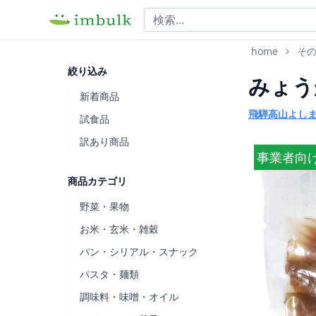
home
そ
絞り込み
みょう
新着商品
飛騨高山よし
試食品
訳あり商品
事業者向
商品カテゴリ
野菜・果物
お米・玄米・雑穀
パン・シリアル・スナック
パスタ・麺類
調味料・味噌・オイル