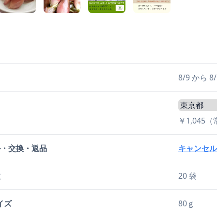
日
8/9 から
￥1,045
ル・交換・返品
キャンセル
数
20 袋
イズ
80ｇ