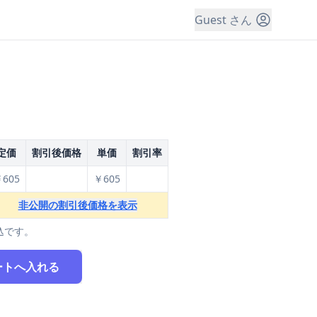
Guest さん
定価
割引後価格
単価
割引率
605
￥605
非公開の割引後価格を表示
込です。
ートへ入れる