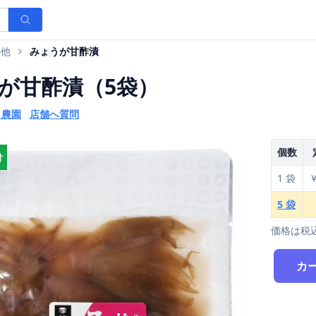
の他
みょうが甘酢漬
が甘酢漬（5袋）
ま農園
店舗へ質問
個数
け
1 袋
￥
5 袋
価格は税
カ