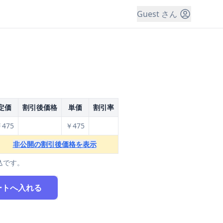
Guest さん
定価
割引後価格
単価
割引率
475
￥475
非公開の割引後価格を表示
込です。
ートへ入れる