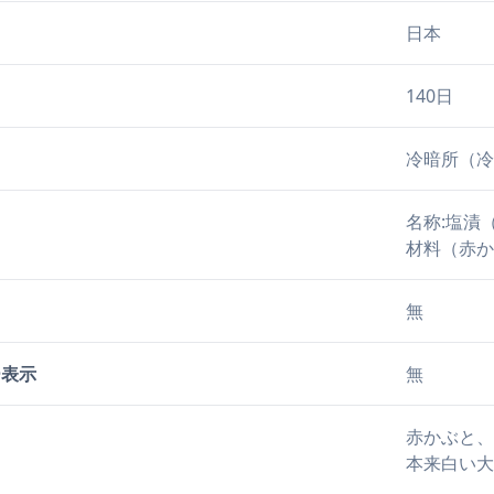
日本
140日
冷暗所（冷
名称:塩漬
材料（赤か
無
ー表示
無
赤かぶと、
本来白い大