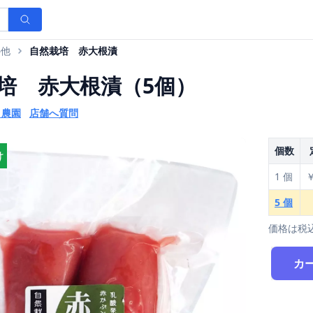
の他
自然栽培 赤大根漬
培 赤大根漬（5個）
ま農園
店舗へ質問
個数
け
1 個
￥
5 個
価格は税
カ