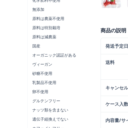
化学肥料不使用
無添加
原料は農薬不使用
原料は特別栽培
商品の説明
原料は減農薬
発送予定
国産
オーガニック認証がある
送料
ヴィーガン
砂糖不使用
乳製品不使用
キャンセ
卵不使用
グルテンフリー
ケース入
ナッツ類を含まない
遺伝子組換えでない
内容量/サ