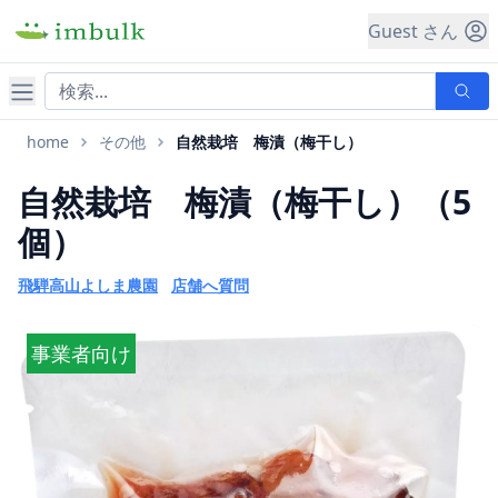
Guest さん
ナビゲーション
home
その他
自然栽培 梅漬（梅干し）
自然栽培 梅漬（梅干し）（5
個）
飛騨高山よしま農園
店舗へ質問
事業者向け