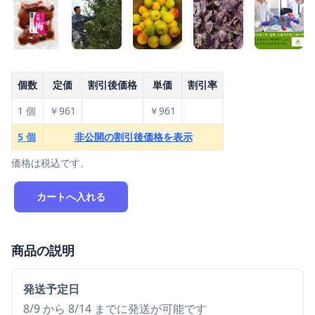
個数
定価
割引後価格
単価
割引率
1 個
￥961
￥961
5 個
非公開の割引後価格を表示
価格は税込です。
カートへ入れる
商品の説明
発送予定日
8/9 から 8/14 までに発送が可能です