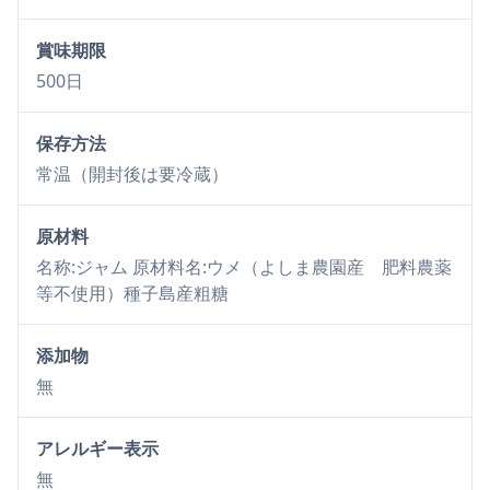
賞味期限
500日
保存方法
常温（開封後は要冷蔵）
原材料
名称:ジャム 原材料名:ウメ（よしま農園産 肥料農薬
等不使用）種子島産粗糖
添加物
無
アレルギー表示
無