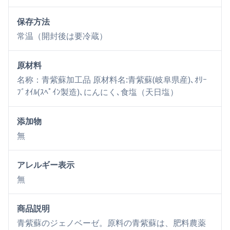
保存方法
常温（開封後は要冷蔵）
原材料
名称：青紫蘇加工品 原材料名:青紫蘇(岐阜県産)､ｵﾘｰ
ﾌﾞｵｲﾙ(ｽﾍﾟｲﾝ製造)､にんにく､食塩（天日塩）
添加物
無
アレルギー表示
無
商品説明
青紫蘇のジェノベーゼ。原料の青紫蘇は、肥料農薬