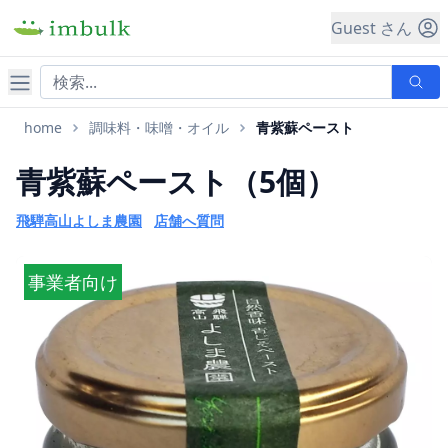
Guest さん
ナビゲーション
home
調味料・味噌・オイル
青紫蘇ペースト
青紫蘇ペースト（5個）
飛騨高山よしま農園
店舗へ質問
事業者向け