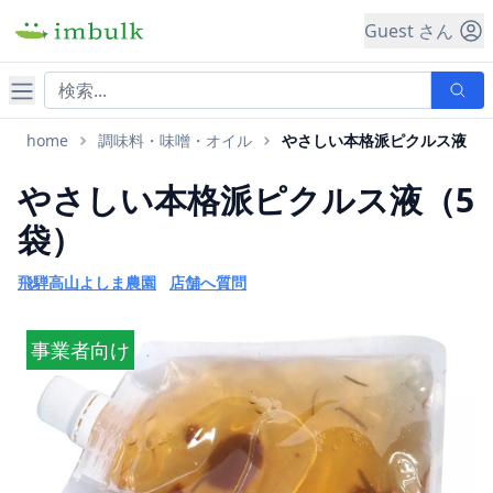
Guest さん
ナビゲーション
home
調味料・味噌・オイル
やさしい本格派ピクルス液
やさしい本格派ピクルス液（5
袋）
飛騨高山よしま農園
店舗へ質問
事業者向け