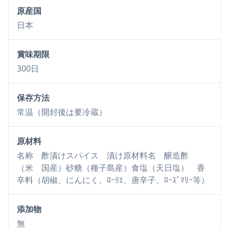
原産国
日本
賞味期限
300日
保存方法
常温（開封後は要冷蔵）
原材料
名称 酢漬けスパイス 漬け原材料名 醸造酢
（米 国産）砂糖（種子島産）食塩（天日塩） 香
辛料（胡椒、にんにく、ﾛｰﾘｴ、唐辛子、ﾛｰｽﾞﾏﾘｰ等）
添加物
無