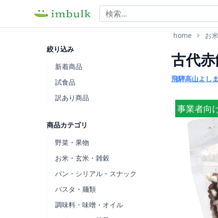
home
お
絞り込み
古代赤
新着商品
飛騨高山よし
試食品
訳あり商品
事業者向
商品カテゴリ
野菜・果物
お米・玄米・雑穀
パン・シリアル・スナック
パスタ・麺類
調味料・味噌・オイル