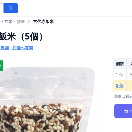
米・玄米・雑穀
古代赤飯米
飯米（5個）
ま農園
店舗へ質問
個数
け
1 個
￥
5 個
価格は税
カ