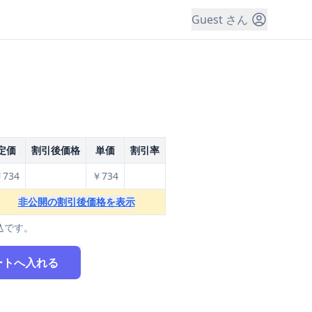
Guest さん
定価
割引後価格
単価
割引率
734
￥734
非公開の割引後価格を表示
込です。
ートへ入れる