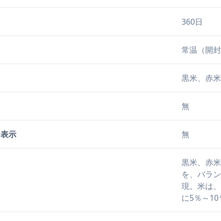
360日
常温（開封
黒米、赤米
無
ー表示
無
黒米、赤米
を、バラン
現。米は、
に5％～1