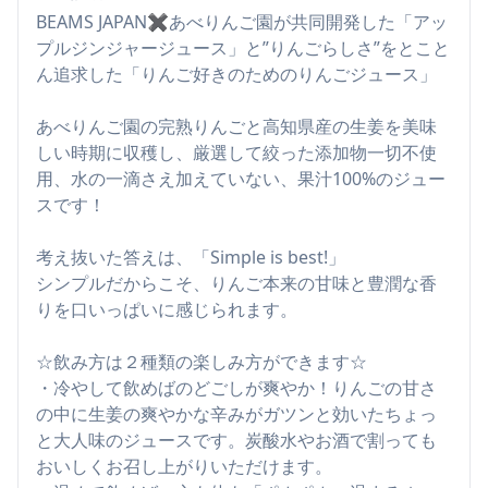
BEAMS JAPAN✖️あべりんご園が共同開発した「アッ
プルジンジャージュース」と”りんごらしさ”をとこと
ん追求した「りんご好きのためのりんごジュース」
あべりんご園の完熟りんごと高知県産の生姜を美味
しい時期に収穫し、厳選して絞った添加物一切不使
用、水の一滴さえ加えていない、果汁100%のジュー
スです！
考え抜いた答えは、「Simple is best!」
シンプルだからこそ、りんご本来の甘味と豊潤な香
りを口いっぱいに感じられます。
☆飲み方は２種類の楽しみ方ができます☆
・冷やして飲めばのどごしが爽やか！りんごの甘さ
の中に生姜の爽やかな辛みがガツンと効いたちょっ
と大人味のジュースです。炭酸水やお酒で割っても
おいしくお召し上がりいただけます。