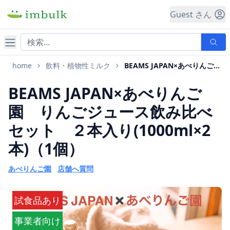
Guest さん
ナビゲーション
home
飲料・植物性ミルク
BEAMS JAPAN×あべりんご園 りんごジュース飲み比べセット ２本入り(1000ml×2本)
BEAMS JAPAN×あべりんご
園 りんごジュース飲み比べ
セット ２本入り(1000ml×2
本)（1個）
あべりんご園
店舗へ質問
試食品あり
事業者向け