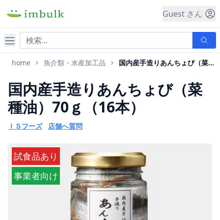
Guest さん
ナビゲーション
home
魚介類・水産加工品
国内産手造りあんちょび（菜種油）70ｇ
国内産手造りあんちょび（菜
種油）70ｇ（16本）
ＩＳフーズ
店舗へ質問
試食品あり
事業者向け