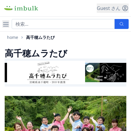
Guest さん
ナビゲーション
home
高千穂ムラたび
高千穂ムラたび