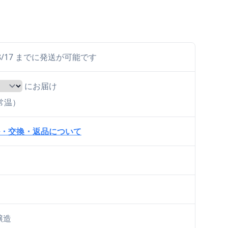
ら 8/17 までに発送が可能です
にお届け
（常温）
・交換・返品について
醸造