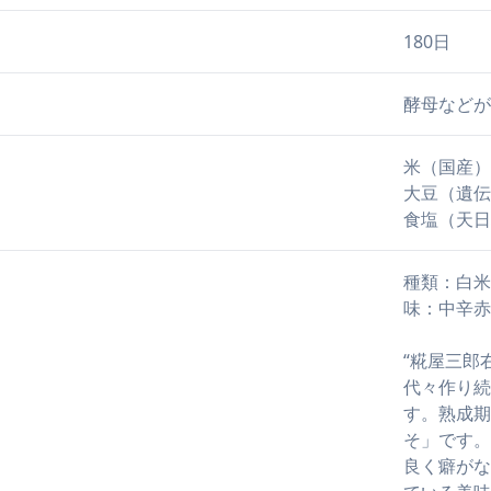
180日
酵母などが
米（国産）
大豆（遺伝
食塩（天日
種類：白米
味：中辛赤
“糀屋三郎
代々作り続
す。熟成期
そ」です。
良く癖が