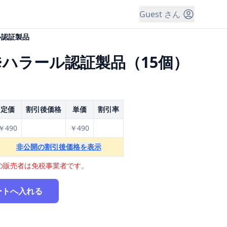
Guest さん
ル認証製品
ハラール認証製品（15個）
定価
割引後価格
単価
割引率
￥490
￥490
非公開の割引後価格を表示
の販売者は免税事業者です。
ートへ入れる