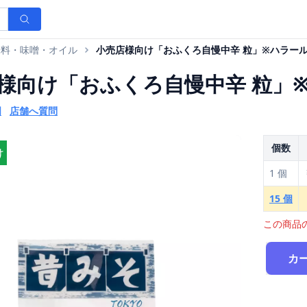
味料・味噌・オイル
小売店様向け「おふくろ自慢中辛 粒」※ハラー
様向け「おふくろ自慢中辛 粒」※
門
店舗へ質問
個数
け
1 個
15 個
この商品
カ