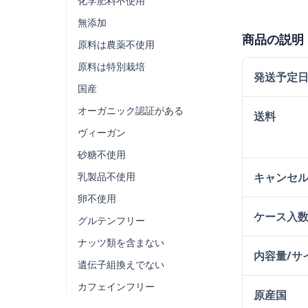
化学肥料不使用
無添加
商品の説明
原料は農薬不使用
原料は特別栽培
発送予定
国産
オーガニック認証がある
送料
ヴィーガン
砂糖不使用
乳製品不使用
キャンセ
卵不使用
ケース入
グルテンフリー
ナッツ類を含まない
内容量/サ
遺伝子組換えでない
カフェインフリー
原産国