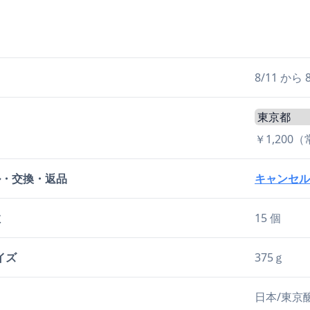
日
8/11 か
￥1,200
ル・交換・返品
キャンセル
数
15 個
イズ
375ｇ
日本/東京