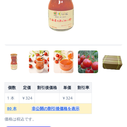
個数
定価
割引後価格
単価
割引率
1 本
￥324
￥324
80 本
非公開の割引後価格を表示
価格は税込です。