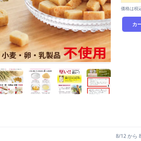
価格は税
カ
日
8/12 か