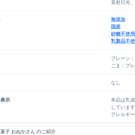
直射日光、
長
無添加
国産
砂糖不使用
乳製品不使
プレーン：
ごま：プレ
なし
ー表示
本品は乳成
しています
アレルギー
菓子 おぬかさん のご紹介