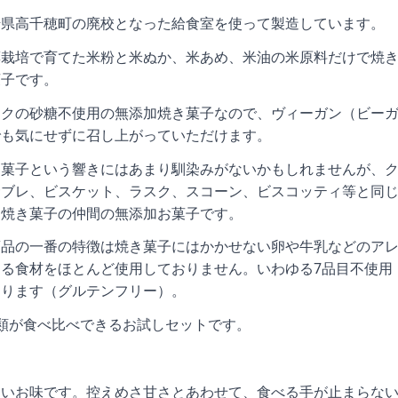
崎県高千穂町の廃校となった給食室を使って製造しています。
薬栽培で育てた米粉と米ぬか、米あめ、米油の米原料だけで焼
菓子です。
ックの砂糖不使用の無添加焼き菓子なので、ヴィーガン（ビー
でも気にせずに召し上がっていただけます。
お菓子という響きにはあまり馴染みがないかもしれませんが、
サブレ、ビスケット、ラスク、スコーン、ビスコッティ等と同
・焼き菓子の仲間の無添加お菓子です。
商品の一番の特徴は焼き菓子にはかかせない卵や牛乳などのア
る食材をほとんど使用しておりません。いわゆる7品目不使用
おります（グルテンフリー）。
類が食べ比べできるお試しセットです。
ン
しいお味です。控えめさ甘さとあわせて、食べる手が止まらな