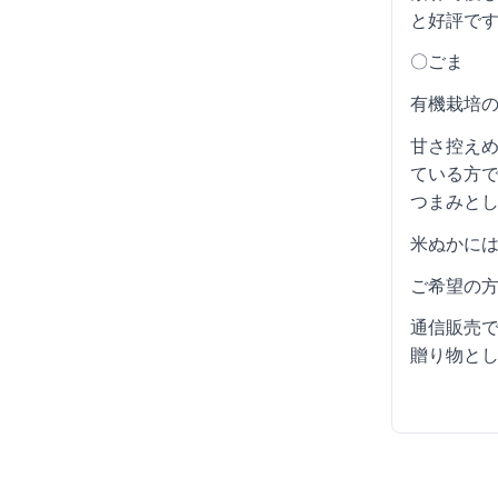
と好評で
〇ごま
有機栽培
甘さ控え
ている方で
つまみと
米ぬかに
ご希望の
通信販売
贈り物と