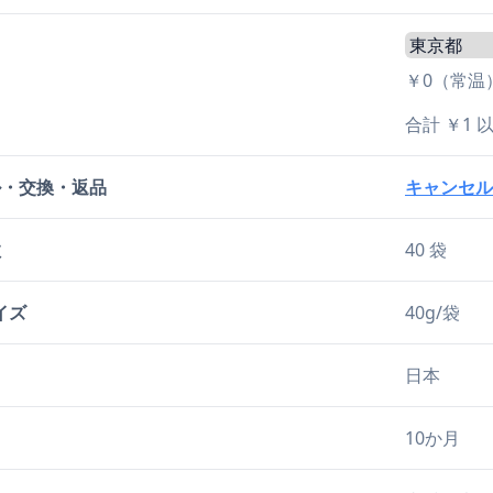
￥0（常温
合計 ￥1
ル・交換・返品
キャンセル
数
40 袋
イズ
40g/袋
日本
10か月