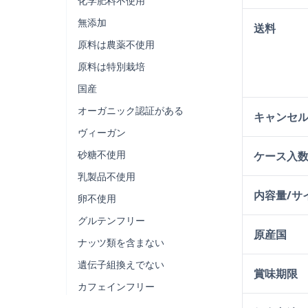
化学肥料不使用
無添加
送料
原料は農薬不使用
原料は特別栽培
国産
オーガニック認証がある
キャンセ
ヴィーガン
砂糖不使用
ケース入
乳製品不使用
内容量/サ
卵不使用
グルテンフリー
原産国
ナッツ類を含まない
遺伝子組換えでない
賞味期限
カフェインフリー