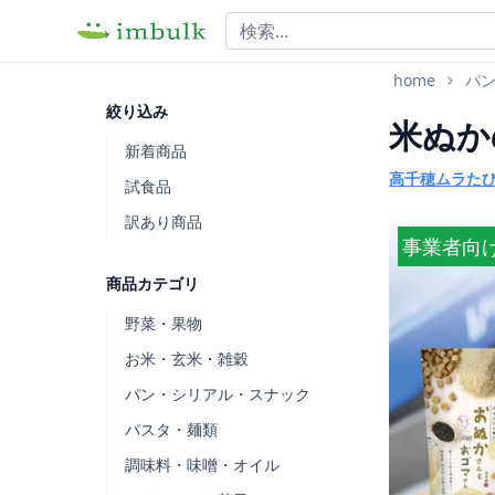
home
パ
絞り込み
米ぬか
新着商品
高千穂ムラた
試食品
訳あり商品
事業者向
商品カテゴリ
野菜・果物
お米・玄米・雑穀
パン・シリアル・スナック
パスタ・麺類
調味料・味噌・オイル