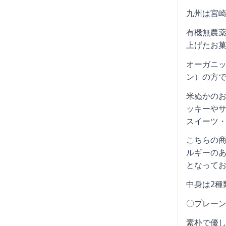
九州は宮
有機無農
上げたお
オーガニ
ン）の方
米ぬかの
ッキーや
スイーツ
こちらの
ルギーのあ
となって
中身は2種
〇プレー
素朴で優