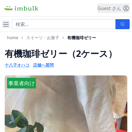
Guest さん
ナビゲーション
home
スイーツ・お菓子
有機珈琲ゼリー
有機珈琲ゼリー（2ケース）
十八子オハコ
店舗へ質問
事業者向け