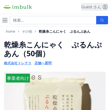
Guest さん
ナビゲーション
home
その他
乾燥糸こんにゃく ぷるんぷあん
乾燥糸こんにゃく ぷるんぷ
あん（50個）
株式会社トレテス
店舗へ質問
事業者向け