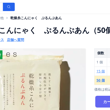
の他
乾燥糸こんにゃく ぷるんぷあん
こんにゃく ぷるんぷあん（50
テス
店舗へ質問
個数
け
1 個
15 個
50 個
価格は税
カ