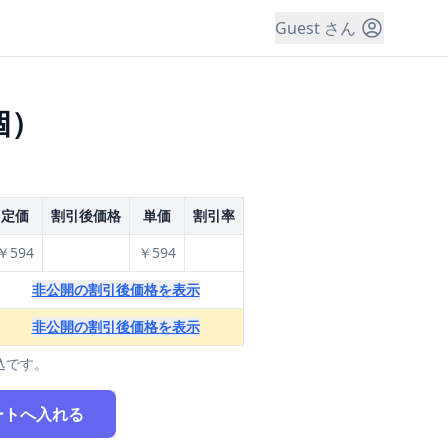
Guest さん
個）
定価
割引後価格
単価
割引率
￥594
￥594
非公開の割引後価格を表示
非公開の割引後価格を表示
込です。
ートへ入れる