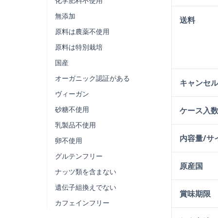
化学肥料不使用
無添加
送料
原料は農薬不使用
原料は特別栽培
国産
オーガニック認証がある
キャンセ
ヴィーガン
砂糖不使用
ケース入
乳製品不使用
内容量/サ
卵不使用
グルテンフリー
原産国
ナッツ類を含まない
遺伝子組換えでない
賞味期限
カフェインフリー