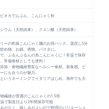
ピオカでんぷん、こんにゃく粉
シウム（天然由来）、クエン酸（天然由来）
リーの乾燥こんにゃく麺のお得パック。湯戻し5分
炒め物、お鍋、煮物、パスタに。
で、ぷるんぷるんの糸こんにゃくに！常温で保存
、常備食材としても便利！
添加・食物繊維豊富なヘルシー食材。新食感。ど
ーにも合うのが魅力。
というネーミングでイタリアはじめ、海外でも大
 食物繊維が普通のこんにゃくの1.5倍
2 常温で製造日より2年間保存可能
3 臭みがなく、味しみがよいので料理のバリエーショ