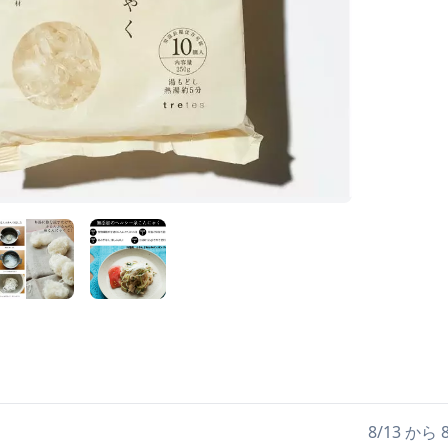
日
8/13 か