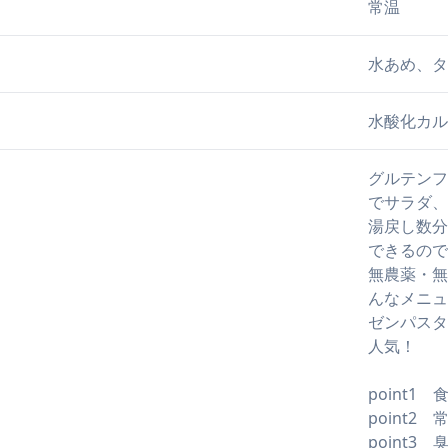
常温
水あめ、タ
水酸化カル
グルテンフ
でサラダ、
湯戻し数分
できるので
無農薬・無
んなメニュ
ゼンパスタ
人気！
point1
point
point